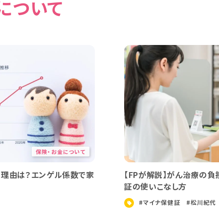
について
いて
保険・お金について
コツ
がん治療中の住宅ローンはどうなる？治療中に
したい団信と支援策
#がん治療
#松川紀代