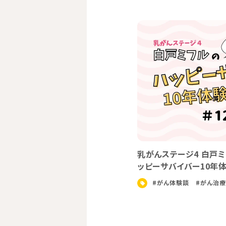
体験談
4 白戸ミフルの笑いあり涙あり！？ハ
乳がんステージ4 
10年体験記 #14
ッピーサバイバー1
#がん治療
#白戸ミフル
#乳がん
#がん体験談
#