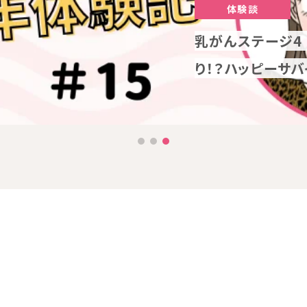
保険・お金について
保険・お金について
体験談
体験談
【申し込み受付中】
乳がんステージ4
大腸ポリープ切除
猛暑に負けない！
乳がんステージ4
大腸ポリープ切除
り！？ハッピーサバ
入しづらい理由と
と夏バテ解消フィ
り！？ハッピーサバ
入しづらい理由と