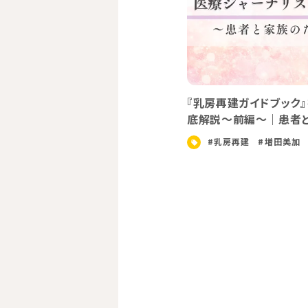
病気について
ク』を医療ジャーナリストが徹
『乳房再建ガイドブック
者と家族のための読みどころ
底解説～前編～｜患者
加
#乳房再建
#増田美加