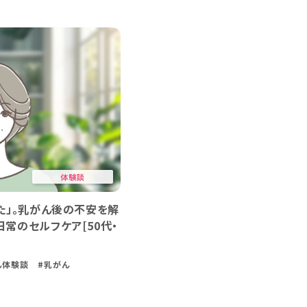
体験談
ん治療の「ラジオ波焼灼療法
乳がんステージ4 白戸
由[50代・ステージ1]
ッピーサバイバー10年体
談
#がん治療
#乳がん
#がん体験談
#がん治