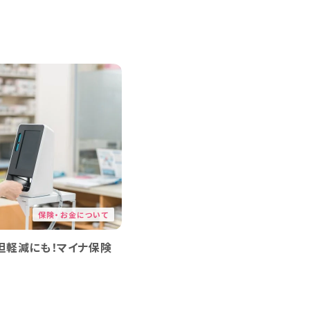
保険・お金について
確認
がん治療で食費が増える理由は？エンゲル係数で家
計の変化を見える化
#がん治療
#松川紀代