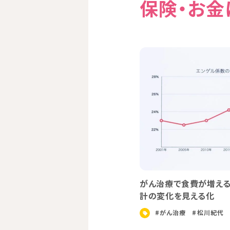
保険・お金
について
保険・お金につ
制度改定
がん治療と仕事、会社員・公務員は休み方にも
毒性』対
がある
#お金
#がん治療
#松川紀代
#治療と仕事