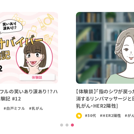
体験談
白戸ミフルの笑いあり涙あり！？ハ
【体験談】私が乳が
0年体験記 #13
（RFA）」を選択した理
がん治療
#白戸ミフル
#乳がん
#50代
#がん体験