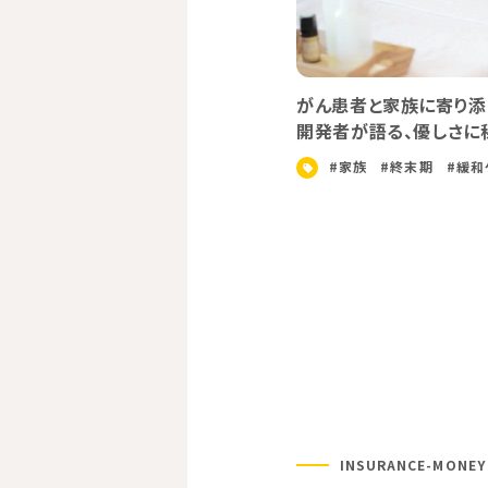
人々
支える人々
ゲームで
患者さんに伴走し、どんなときでも寄り添いたい
性のための乳腺専門クリニック「mammaria
tsukiji」尹玲花院長の想い
#インタビュー取材
#乳がん
INSURANCE-MONEY