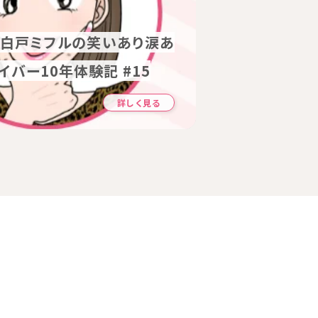
8月22日(土)開催！長引く
 白戸ミフルの笑いあり涙あ
後にがん保険は入れる？加
蓄積疲労の回復・睡眠ケア
 白戸ミフルの笑いあり涙あ
後にがん保険は入れる？加
イバー10年体験記 #15
おすすめの選び方
ットネス
イバー10年体験記 #15
おすすめの選び方
詳しく見る
詳しく見る
詳しく見る
詳しく見る
詳しく見る