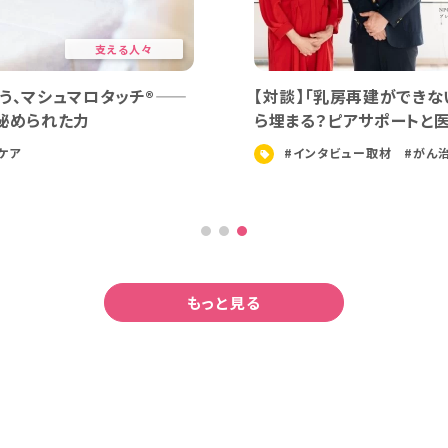
支える人々
。女
対談 「ひとりじゃないよ！」を形にした乳がんサ
バーと医師（病院）が作る乳がんピアサポートチ
「ゆるふわ」の活動 ｜いしさん×棚倉 健太先生
#インタビュー取材
#がん体験談
#がん治療
#増田美加
#乳がん
もっと見る