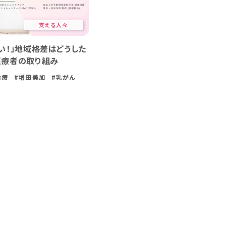
支える人々
バイ
がん患者と家族に寄り添う、マシュマロタッチ®——
ーム
開発者が語る、優しさに秘められた力
#家族
#終末期
#緩和ケア