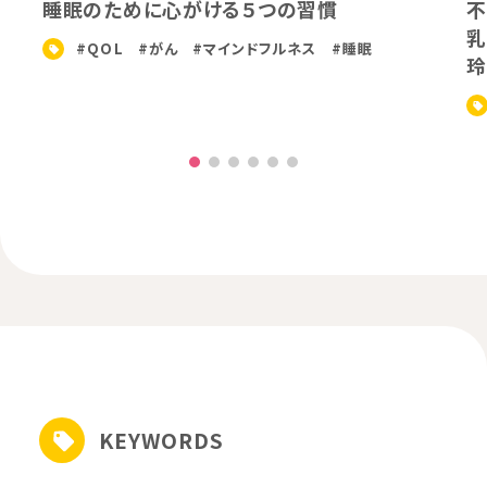
睡眠のために心がける５つの習慣
不
乳
#QOL
#がん
#マインドフルネス
#睡眠
玲
KEYWORDS