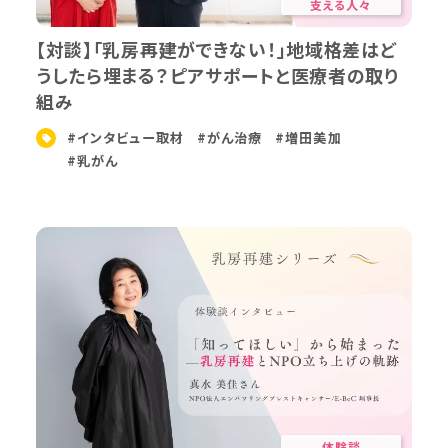
支える人々
【対談】「乳房再建ができない！」地域格差はど
うしたら埋まる？ピアサポートと医療者の取り
組み
#インタビュー取材
#がん治療
#増田美加
#乳がん
体験談