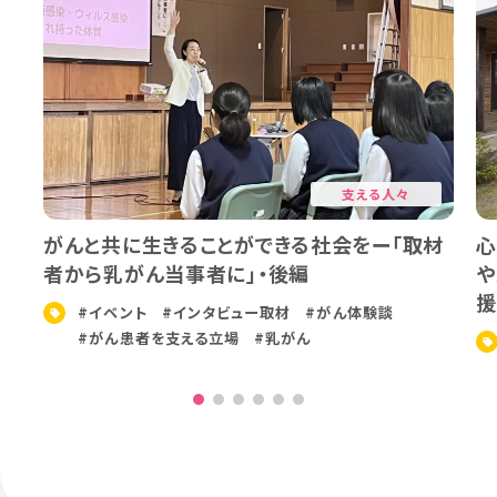
支える人々
がんと共に⽣きることができる社会をー「取材
心
者から乳がん当事者に」・後編
や
援
#イベント
#インタビュー取材
#がん体験談
#がん患者を支える立場
#乳がん