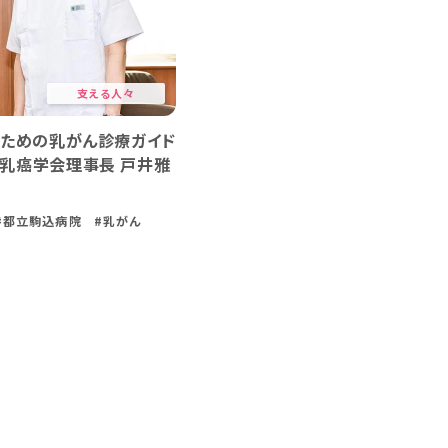
支える人々
のための乳がん診療ガイド
本乳癌学会理事長 戸井雅
#都立駒込病院
#乳がん