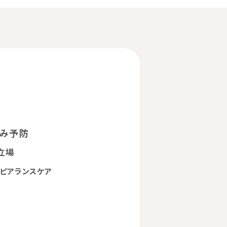
くみ予防
立場
アピアランスケア