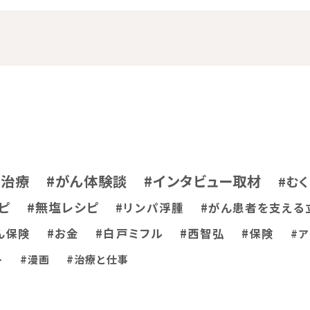
ん治療
#がん体験談
#インタビュー取材
#む
ピ
#無塩レシピ
#リンパ浮腫
#がん患者を支える
ん保険
#お金
#白戸ミフル
#西智弘
#保険
#
ト
#漫画
#治療と仕事