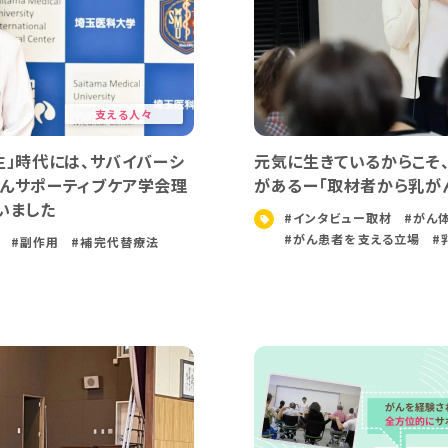
支える人々
生」時代には、サバイバーシ
元気に生きているからこそ
んサポーティブケア学会理
があるー「取材者から乳が
いました
#インタビュー取材
#がん
#がん患者を支える立場
#
#副作用
#補完代替療法