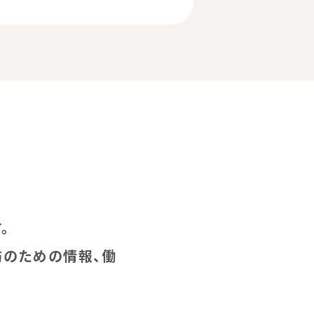
。
防のための情報、働
。