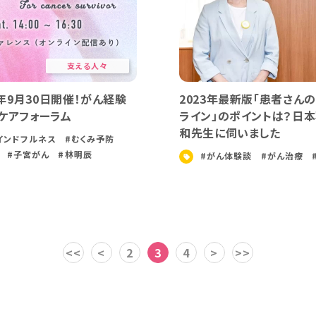
支える人々
3年9月30日開催！がん経験
2023年最新版「患者さん
ケアフォーラム
ライン」のポイントは？日
和先生に伺いました
インドフルネス
#むくみ予防
#子宮がん
#林明辰
#がん体験談
#がん治療
<<
<
2
3
4
>
>>