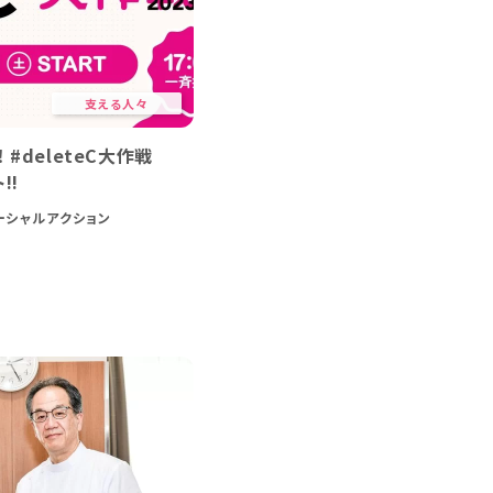
支える人々
#deleteC大作戦
!!
ーシャルアクション