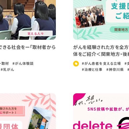
支える人々
できる社会をー「取材者から
がんを経験された方を全方
体をご紹介＜関東地方・後
ー取材
#がん体験談
#がん患者を支える立場
#
#乳がん
#治療と仕事
#神奈川県