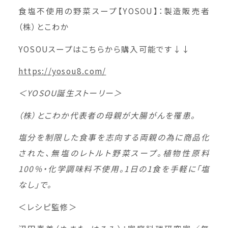
食塩不使用の野菜スープ【YOSOU】：製造販売者
（株）とこわか
YOSOUスープはこちらから購入可能です↓↓
https://yosou8.com/
＜YOSOU誕生ストーリー＞
（株）とこわか代表者の母親が大腸がんを罹患。
塩分を制限した食事を志向する両親の為に商品化
された、無塩のレトルト野菜スープ。植物性原料
100％・化学調味料不使用。1日の1食を手軽に「塩
なし」で。
＜レシピ監修＞