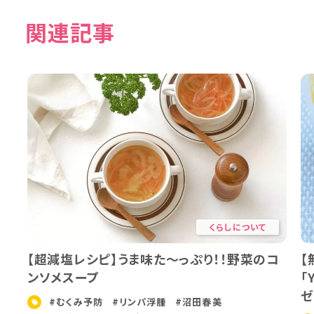
関連記事
くらしについて
【超減塩レシピ】うま味た～っぷり！！野菜のコ
【
ンソメスープ
「
ゼ
#むくみ予防
#リンパ浮腫
#沼田春美