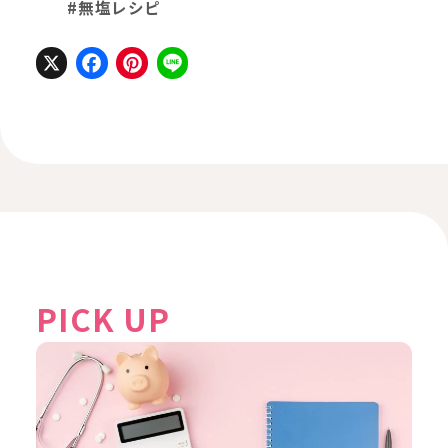
#無塩レシピ
X
Facebook
Pinterest
Line
PICK UP