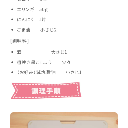
エリンギ 50g
にんにく 1片
ごま油 小さじ2
[調味料]
酒 大さじ1
粗挽き黒こしょう 少々
（お好み）減塩醤油 小さじ1