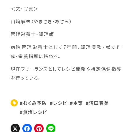
＜文・写真＞
山﨑麻未（やまさき・あさみ）
管理栄養士・調理師
病院管理栄養士として7年間、調理業務・献立作
成・栄養指導に携わる。
現在フリーランスとしてレシピ開発や特定保健指導
を行っている。
#むくみ予防
#レシピ
#主菜
#沼田春美
#無塩レシピ
X
Facebook
Pinterest
Line