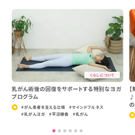
くらしについて
乳がん術後の回復をサポートする特別なヨガ
【
プログラム
♪
の
#がん患者を支える立場
#マインドフルネス
#乳がんヨガ
#平沼穂香
#乳がん