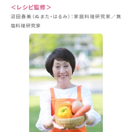
＜レシピ監修＞
沼田春美（ぬまた・はるみ）：家庭料理研究家／無
塩料理研究家