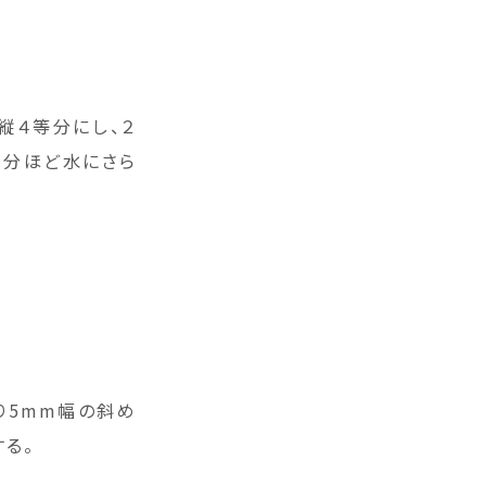
縦４等分にし、２
５分ほど水にさら
り5mm幅の斜め
る。