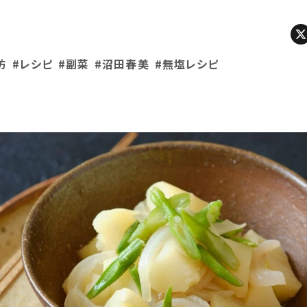
防
#レシピ
#副菜
#沼田春美
#無塩レシピ