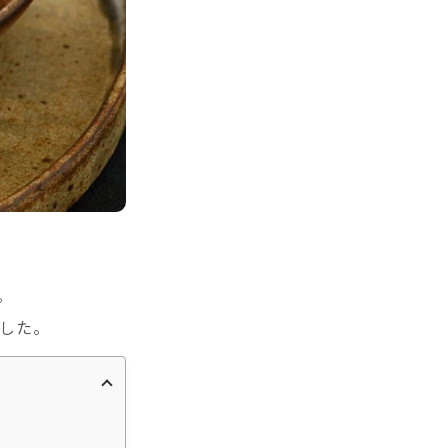
。
した。