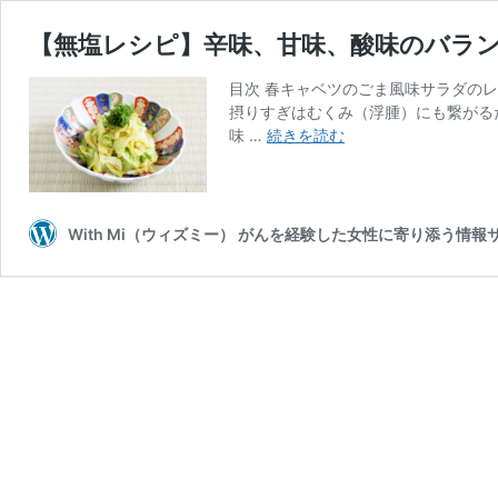
【無塩レシピ】辛味、甘味、酸味のバラ
目次 春キャベツのごま風味サラダの
摂りすぎはむくみ（浮腫）にも繋がる
【無
味 …
続きを読む
塩
レ
シ
ピ】
With Mi（ウィズミー） がんを経験した女性に寄り添う情報
辛
味、
甘
味、
酸
味
の
バ
ラ
ン
ス