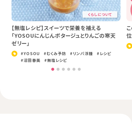
くらしについて
【無塩レシピ】スイーツで栄養を補える
こ
「YOSOUにんじんポタージュとりんごの寒天
位
ゼリー」
#YOSOU
#むくみ予防
#リンパ浮腫
#レシピ
#沼田春美
#無塩レシピ