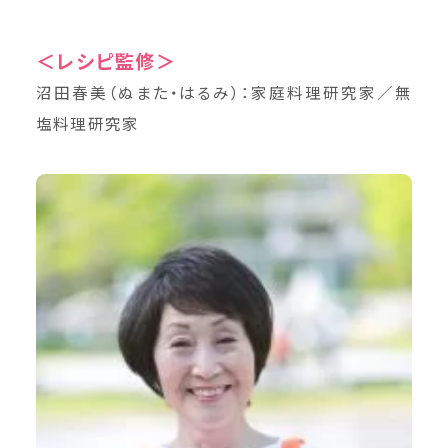
＜レシピ監修＞
沼田春美（ぬまた・はるみ）：家庭料理研究家／無
塩料理研究家