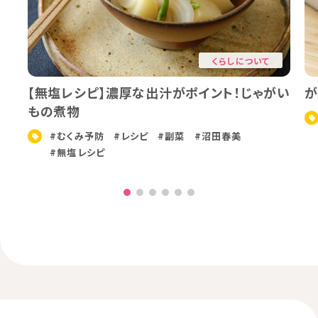
くらしについて
【無塩レシピ】濃厚な出汁がポイント！じゃがい
が
もの煮物
#むくみ予防
#レシピ
#副菜
#沼田春美
#無塩レシピ