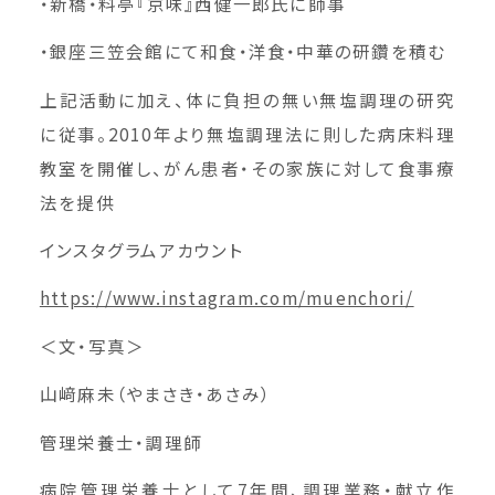
・新橋・料亭『京味』西健一郎氏に師事
・銀座三笠会館にて和食・洋食・中華の研鑽を積む
上記活動に加え、体に負担の無い無塩調理の研究
に従事。2010年より無塩調理法に則した病床料理
教室を開催し、がん患者・その家族に対して食事療
法を提供
インスタグラムアカウント
https://www.instagram.com/muenchori/
＜文・写真＞
山﨑麻未（やまさき・あさみ）
管理栄養士・調理師
病院管理栄養士として7年間、調理業務・献立作