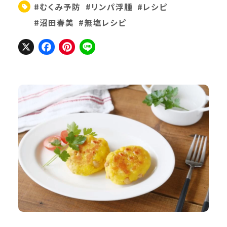
#むくみ予防
#リンパ浮腫
#レシピ
#沼田春美
#無塩レシピ
X
Facebook
Pinterest
Line