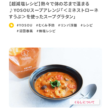
【超減塩レシピ】熱々で体の芯まで温まる
♪YOSOUスープアレンジ「＜ミネストローネ
すうぷ＞を使ったスープグラタン」
#YOSOU
#むくみ予防
#リンパ浮腫
#レシピ
#沼田春美
#無塩レシピ
くらしについて