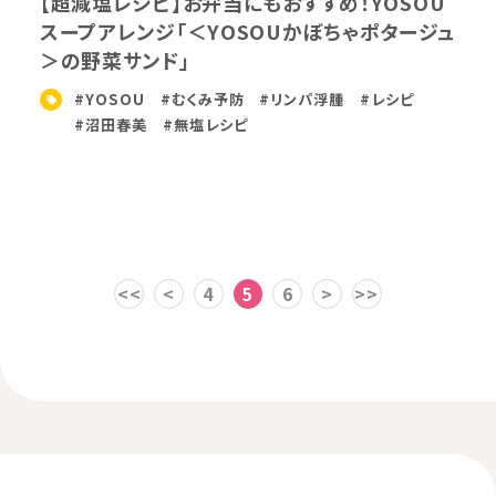
【超減塩レシピ】お弁当にもおすすめ！YOSOU
スープアレンジ「＜YOSOUかぼちゃポタージュ
＞の野菜サンド」
#YOSOU
#むくみ予防
#リンパ浮腫
#レシピ
#沼田春美
#無塩レシピ
<<
<
4
5
6
>
>>