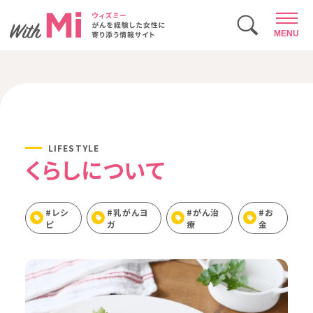
MENU
LIFESTYLE
くらしについて
#レシ
#乳がんヨ
#がん治
#お
ピ
ガ
療
金