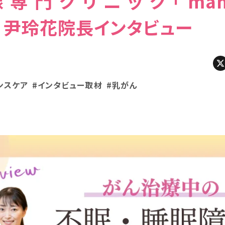
専門クリニック「mamm
iji」尹玲花院長インタビュー
ンスケア
#インタビュー取材
#乳がん