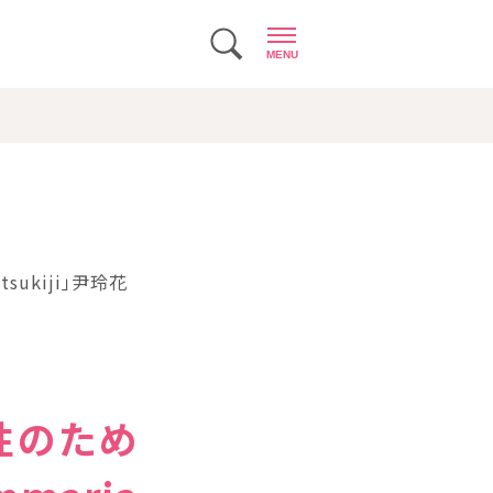
MENU
ukiji」尹玲花
性のため