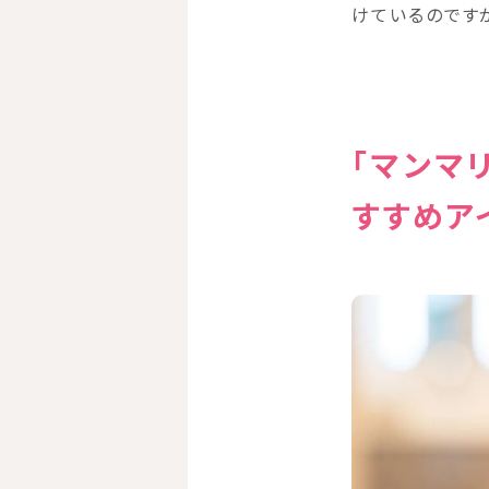
けているのです
「マンマ
すすめア