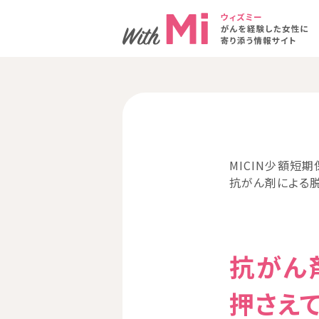
MICIN少額短期
抗がん剤による
抗がん
押さえ