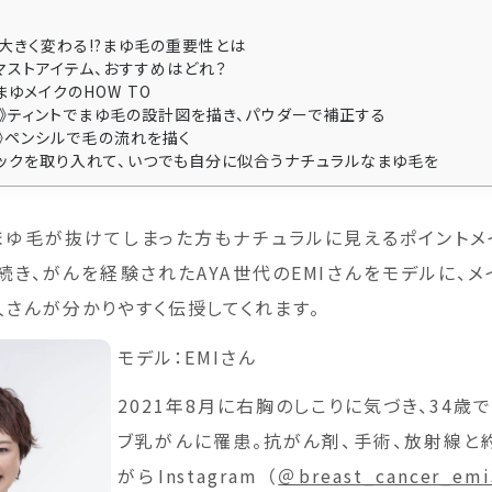
大きく変わる!?まゆ毛の重要性とは
マストアイテム、おすすめはどれ？
ゆメイクのHOW TO
P１》ティントでまゆ毛の設計図を描き、パウダーで補正する
P2》ペンシルで毛の流れを描く
ックを取り入れて、いつでも自分に似合うナチュラルなまゆ毛を
まゆ毛が抜けてしまった方もナチュラルに見えるポイントメ
続き、がんを経験されたAYA世代のEMIさんをモデルに、メ
人さんが分かりやすく伝授してくれます。
モデル：EMIさん
2021年8月に右胸のしこりに気づき、34歳
ブ乳がんに罹患。抗がん剤、手術、放射線と
がらInstagram （
＠breast_cancer_emi