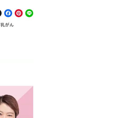
X
Facebook
Pinterest
Line
#乳がん