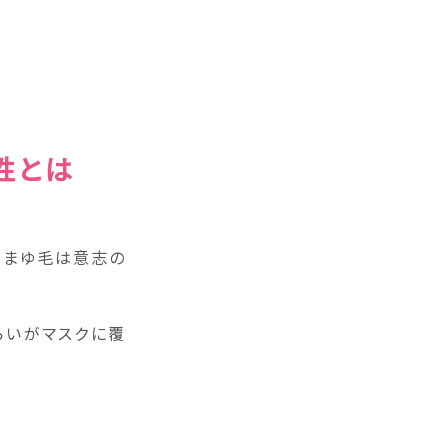
性とは
るまゆ毛は意志の
らいがマスクに覆