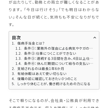
が出たりして、勤務との両立が難しくなることがあ
ります。 「今日は行けそう」「でも明日はわからな
い」そんな日が続くと、気持ちも不安になりがちで
す。
目次
傷病手当金とは？
条件①：業務外の理由による病気やケガの療養のために休む
条件②:仕事につくことができない
条件③：連続する3日間を含み、4日以上仕事につくことができない
条件④：休んだ期間について給与の支払いがない
支給されるのは最長1年6か月
有給休暇はあえて使い切らない
復職の前に確認しておきたい3つのこと
しっかり休むことが、働き続けるための力になる
そこで頼りになるのが、会社員・公務員が利用でき
る傷病手当金です。 収入を確保して、しっかり休め