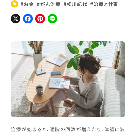
#お金
#がん治療
#松川紀代
#治療と仕事
X
Facebook
Pinterest
Line
治療が始まると、通院の回数が増えたり、体調に波