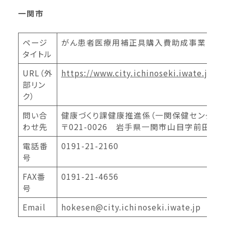
一関市
ページ
がん患者医療用補正具購入費助成事業
タイトル
URL（外
https://www.city.ichinoseki.iwate.jp/
部リン
ク）
問い合
健康づくり課健康推進係（一関保健センター
わせ先
〒021-0026 岩手県一関市山目字前田13
電話番
0191-21-2160
号
FAX番
0191-21-4656
号
Email
hokesen@city.ichinoseki.iwate.jp