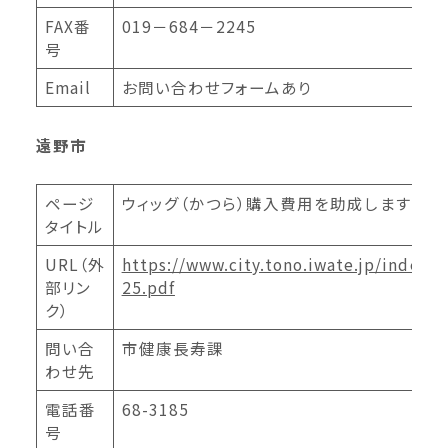
FAX番
019－684－2245
号
Email
お問い合わせフォームあり
遠野市
ページ
ウィッグ（かつら）購入費用を助成します
タイトル
URL（外
https://www.city.tono.iwate.jp/index.
部リン
25.pdf
ク）
問い合
市健康長寿課
わせ先
電話番
68-3185
号