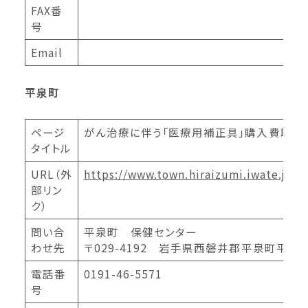
FAX番
号
Email
平泉町
ページ
がん治療に伴う「医療用補正具」購入費助成
タイトル
URL（外
https://www.town.hiraizumi.iwate.jp/
部リン
ク）
問い合
平泉町 保健センター
わせ先
〒029-4192 岩手県西磐井郡平泉町平泉字
電話番
0191-46-5571
号