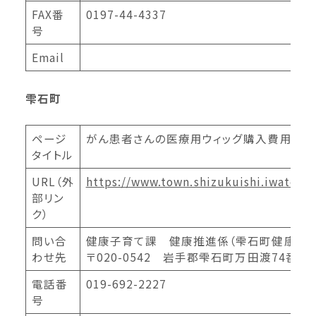
FAX番
0197-44-4337
号
Email
雫石町
ページ
がん患者さんの医療用ウィッグ購入費用を助
タイトル
URL（外
https://www.town.shizukuishi.iwate.j
部リン
ク）
問い合
健康子育て課 健康推進係（雫石町健康セン
わせ先
〒020-0542 岩手郡雫石町万田渡74番地
電話番
019-692-2227
号