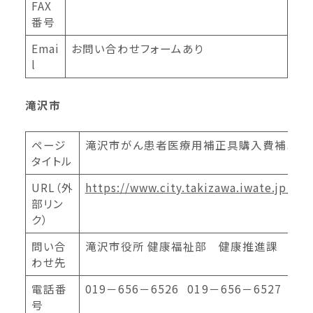
FAX
番号
Emai
お問い合わせフォームあり
l
滝沢市
ページ
滝沢市がん患者医療用補正具購入費補助事
タイトル
URL（外
https://www.city.takizawa.iwate.jp/li
部リン
ク）
問い合
滝沢市役所 健康福祉部 健康推進課
わせ先
電話番
019－656－6526 019－656－6527
号