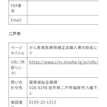
FAX番
号
Email
二戸市
ページ
がん患者医療用補正具購入費の助成につい
タイトル
て
URL（外
https://www.city.ninohe.lg.jp/info/249
部リン
ク）
問い合
健康福祉企画課
わせ先
028-6198 岩手県二戸市福岡字八幡下１１
１
電話番
0195-23-1313