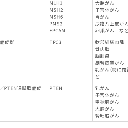
MLH1
大腸がん
MSH2
子宮体がん
MSH6
胃がん
PMS2
尿路系上皮が
EPCAM
卵巣がん な
ニ症候群
TP53
軟部組織肉腫
骨肉腫
脳腫瘍
副腎皮質がん
乳がん（特に閉
ど
／PTEN過誤腫症候
PTEN
乳がん
子宮体がん
甲状腺がん
大腸がん
腎細胞がん