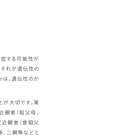
発症する可能性が
もそれが遺伝性の
かは、遺伝性のが
とが大切です。第
近親者（祖父母、
3度近親者（曾祖父
等、二親等などと