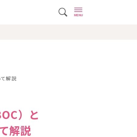
MENU
いて解説
C） と
いて解説