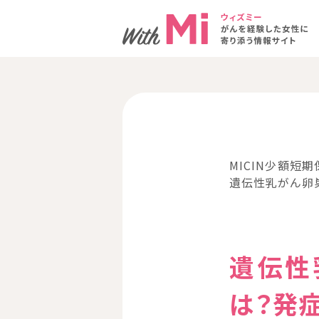
MICIN少額短期
遺伝性乳がん卵巣
遺伝性
は？発