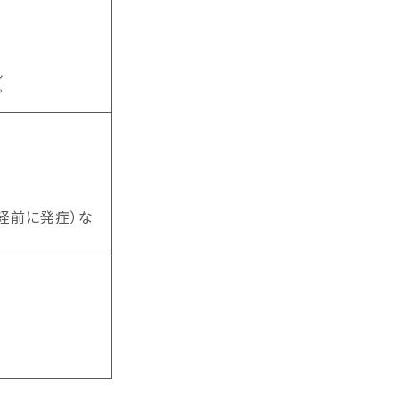
ん
ど
経前に発症）な