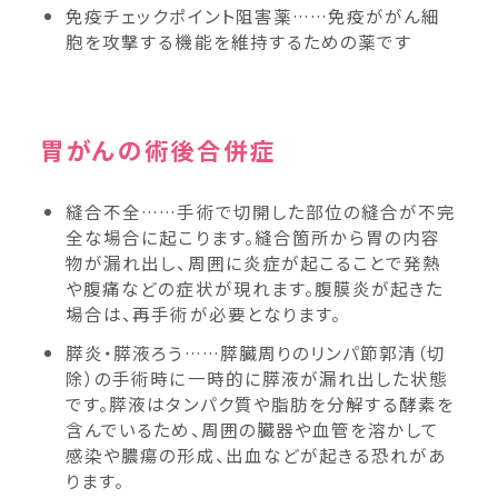
免疫チェックポイント阻害薬……免疫ががん細
胞を攻撃する機能を維持するための薬です
胃がんの術後合併症
縫合不全……手術で切開した部位の縫合が不完
全な場合に起こります。縫合箇所から胃の内容
物が漏れ出し、周囲に炎症が起こることで発熱
や腹痛などの症状が現れます。腹膜炎が起きた
場合は、再手術が必要となります。
膵炎・膵液ろう……膵臓周りのリンパ節郭清（切
除）の手術時に一時的に膵液が漏れ出した状態
です。膵液はタンパク質や脂肪を分解する酵素を
含んでいるため、周囲の臓器や血管を溶かして
感染や膿瘍の形成、出血などが起きる恐れがあ
ります。