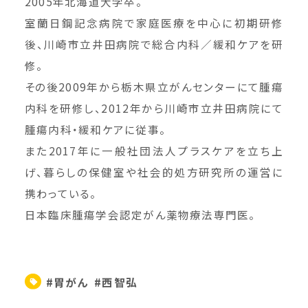
2005年北海道大学卒。
室蘭日鋼記念病院で家庭医療を中心に初期研修
後、川崎市立井田病院で総合内科／緩和ケアを研
修。
その後2009年から栃木県立がんセンターにて腫瘍
内科を研修し、2012年から川崎市立井田病院にて
腫瘍内科・緩和ケアに従事。
また2017年に一般社団法人プラスケアを立ち上
げ、暮らしの保健室や社会的処方研究所の運営に
携わっている。
日本臨床腫瘍学会認定がん薬物療法専門医。
#胃がん
#西智弘