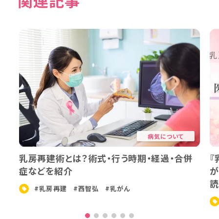
関連記事
病気について
乳房再建術とは？術式・行う時期・経過・合併
『
症などを紹介
が
読
#乳房再建
#西智弘
#乳がん