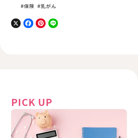
#保険
#乳がん
X
Facebook
Pinterest
Line
PICK UP