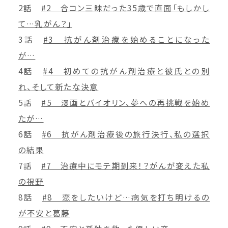
2話
#2 合コン三昧だった35歳で直面「もしかし
て…乳がん？」
3話
#3 抗がん剤治療を始めることになった
が…
4話
#4 初めての抗がん剤治療と彼氏との別
れ、そして新たな決意
5話
#5 漫画とバイオリン、夢への再挑戦を始め
たが…
6話
#6 抗がん剤治療後の旅行決行、私の選択
の結果
7話
#7 治療中にモテ期到来！？がんが変えた私
の視野
8話
#8 恋をしたいけど…病気を打ち明けるの
が不安と葛藤