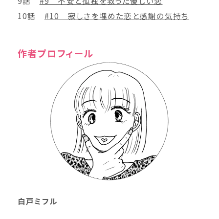
9話
#9 不安と孤独を救った優しい恋
10話
#10 寂しさを埋めた恋と感謝の気持ち
作者プロフィール
白戸ミフル