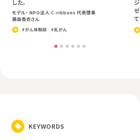
した。
ジ
ゼ
モデル・ NPO法人 C-ribbons 代表理事
て
藤森香衣さん
#がん体験談
#乳がん
KEYWORDS