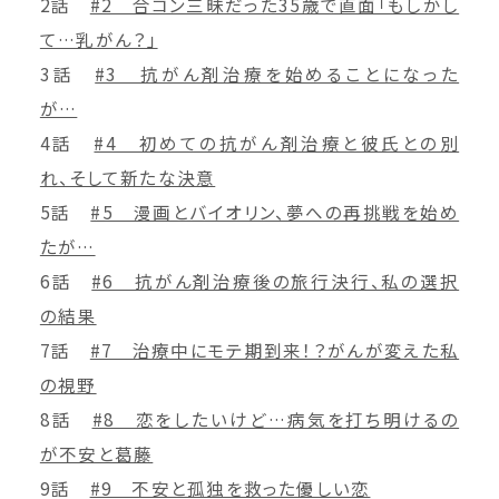
2話
#2 合コン三昧だった35歳で直面「もしかし
て…乳がん？」
3話
#3 抗がん剤治療を始めることになった
が…
4話
#4 初めての抗がん剤治療と彼氏との別
れ、そして新たな決意
5話
#5 漫画とバイオリン、夢への再挑戦を始め
たが…
6話
#6 抗がん剤治療後の旅行決行、私の選択
の結果
7話
#7 治療中にモテ期到来！？がんが変えた私
の視野
8話
#8 恋をしたいけど…病気を打ち明けるの
が不安と葛藤
9話
#9 不安と孤独を救った優しい恋