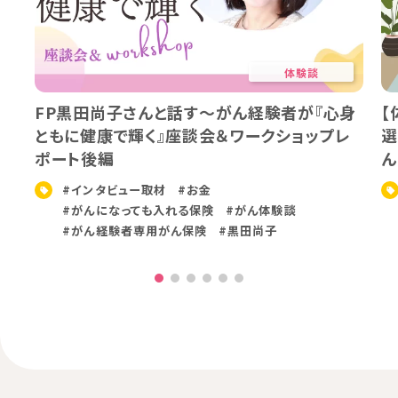
体験談
FP黒田尚子さんと話す〜がん経験者が『心身
【
ともに健康で輝く』座談会＆ワークショップレ
選
ポート後編
ん
#インタビュー取材
#お金
#がんになっても入れる保険
#がん体験談
#がん経験者専用がん保険
#黒田尚子