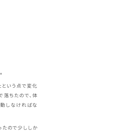
。
たという点で変化
まで落ちたので、体
行動しなければな
ったので少ししか