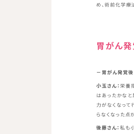
め、術前化学療
胃がん発
－胃がん発覚後
小玉さん：
栄養
はあったかなと思
力がなくなって
らなくなった点
後藤
さん
：
私も