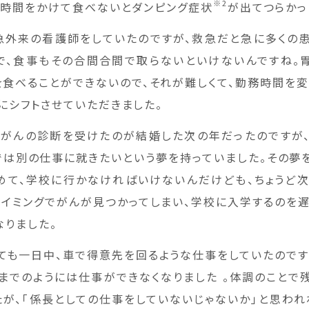
※2
、時間をかけて食べないとダンピング症状
が出てつらかっ
急外来の看護師をしていたのですが、救急だと急に多くの
で、食事もその合間合間で取らないといけないんですね。
を食べることができないので、それが難しくて、勤務時間を変
にシフトさせていただきました。
胃がんの診断を受けたのが結婚した次の年だったのですが
では別の仕事に就きたいという夢を持っていました。その夢
めて、学校に行かなければいけないんだけども、ちょうど
タイミングでがんが見つかってしまい、学校に入学するのを遅
なりました。
ても一日中、車で得意先を回るような仕事をしていたのです
までのようには仕事ができなくなりました 。体調のことで
たが、「係長としての仕事をしていないじゃないか」と思われ