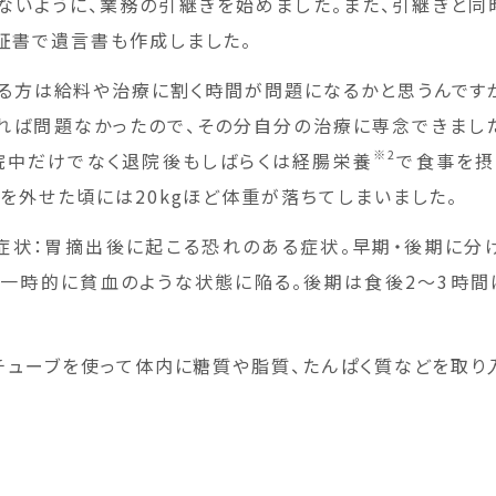
ないように、業務の引継ぎを始めました。また、引継ぎと同
証書で遺言書も作成しました。
る方は給料や治療に割く時間が問題になるかと思うんです
れば問題なかったので、その分自分の治療に専念できまし
※2
院中だけでなく退院後もしばらくは経腸栄養
で食事を摂
ブを外せた頃には20kgほど体重が落ちてしまいました。
グ症状：胃摘出後に起こる恐れのある症状。早期・後期に分
、一時的に貧血のような状態に陥る。後期は食後2～3時間
：チューブを使って体内に糖質や脂質、たんぱく質などを取り