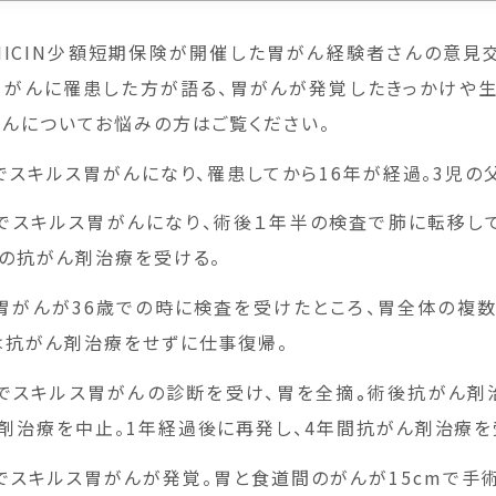
MICIN少額短期保険が開催した胃がん経験者さんの意見
胃がんに罹患した方が語る、胃がんが発覚したきっかけや
がんについてお悩みの方はご覧ください。
でスキルス胃がんになり、罹患してから16年が経過。3児の
歳でスキルス胃がんになり、術後１年半の検査で肺に転移し
間の抗がん剤治療を受ける。
で胃がんが36歳での時に検査を受けたところ、胃全体の複
は抗がん剤治療をせずに仕事復帰。
歳でスキルス胃がんの診断を受け、胃を全摘
。
術後抗がん剤
剤治療を中止。1年経過後に再発し、4年間抗がん剤治療を
歳でスキルス胃がんが発覚。胃と食道間のがんが15cmで手