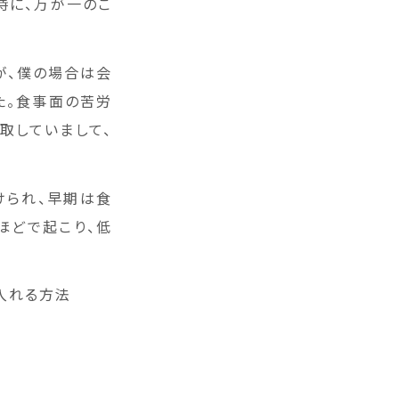
時に、万が一のこ
が、僕の場合は会
た。食事面の苦労
取していまして、
けられ、早期は食
ほどで起こり、低
入れる方法