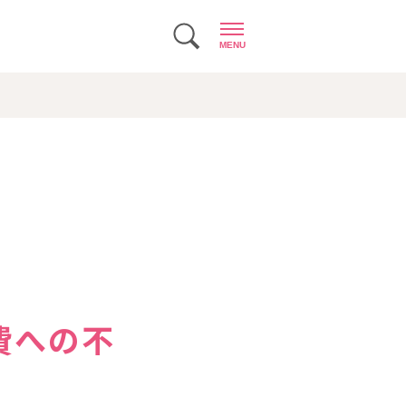
MENU
費への不