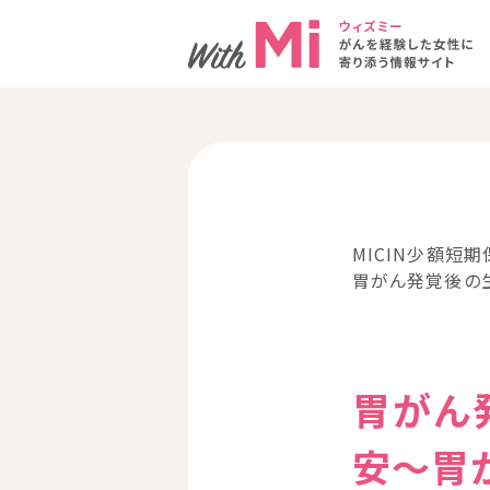
MICIN少額短期
胃がん発覚後の
胃がん
安～胃