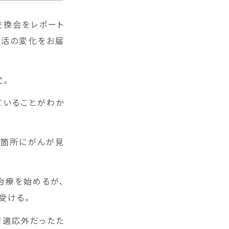
交換会をレポート
生活の変化をお届
父。
ていることがわか
数箇所にがんが見
治療を始めるが、
受ける。
術適応外だったた