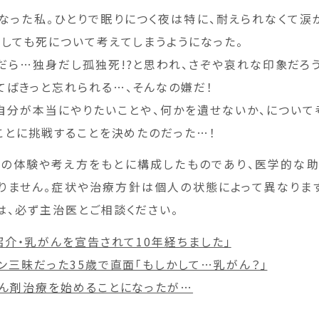
になった私。ひとりで眠りにつく夜は特に、耐えられなくて涙
うしても死について考えてしまうようになった。
だら…独身だし孤独死!?と思われ、さぞや哀れな印象だろう
てばきっと忘れられる…、そんなの嫌だ！
自分が本当にやりたいことや、何かを遺せないか、について
ることに挑戦することを決めたのだった…！
の体験や考え方をもとに構成したものであり、医学的な
りません。症状や治療方針は個人の状態によって異なりま
は、必ず主治医とご相談ください。
紹介・乳がんを宣告されて10年経ちました」
ン三昧だった35歳で直面「もしかして…乳がん？」
がん剤治療を始めることになったが…