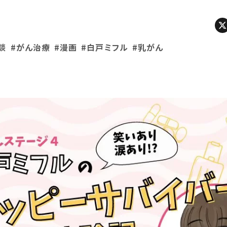
談
#がん治療
#漫画
#白戸ミフル
#乳がん