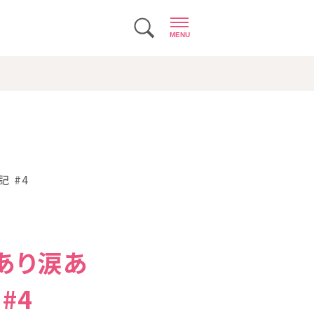
MENU
 #4
あり涙あ
#4