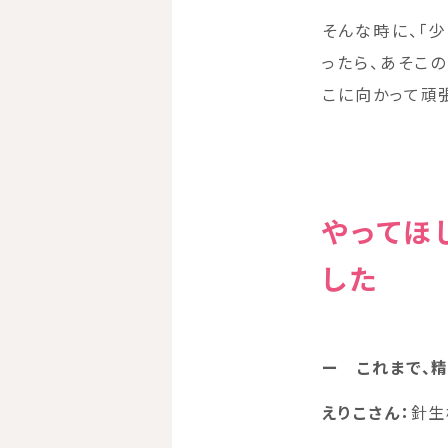
そんな時に、「
ったら、あそこ
こに向かって頑
やってほ
した
ー
これまで、
えりこさん：
針生