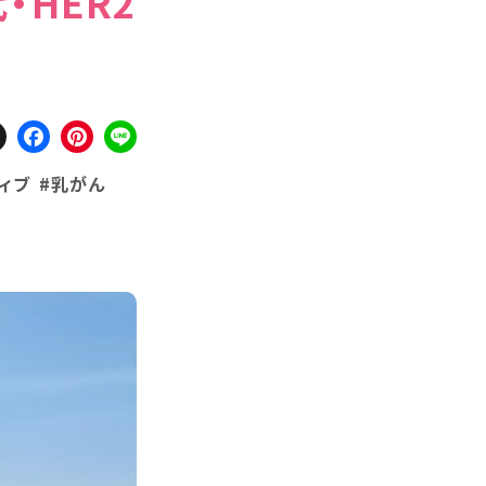
代・HER2
X
Facebook
Pinterest
Line
ィブ
#乳がん