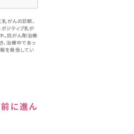
に乳がんの診断、
ルポジティブ乳が
続中。抗がん剤治療
き、治療中であっ
情報を発信してい
ら前に進ん