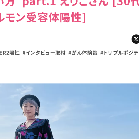
 part.1 えりこさん [30
ルモン受容体陽性]
ER2陽性
#インタビュー取材
#がん体験談
#トリプルポジテ