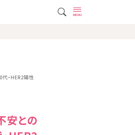
MENU
0代・HER2陽性
不安との