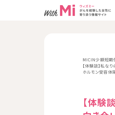
MICIN少額短期
【体験談】私なりの
ホルモン受容体陽
【体験