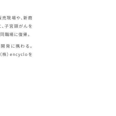
、販売現場や、新商
に、子宮頸がんを
、同職場に復帰。
品開発に携わる。
）encycloを