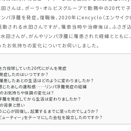
水田さんは、ポーラ・オルビスグループで勤務中の20代で
ンパ浮腫を発症。復職後、2020年にencyclo（エンサイ
活動される水田さんですが、罹患当時や治療後は、ふさぎ
。水田さんが、がんやリンパ浮腫に罹患された経緯とともに
ったお気持ちの変化についてお伺いしました。
全力投球していた20代にがんを発症
を発症したのはいつですか？
に罹患したあとの生活はどのように変わりましたか？
感じたあしの違和感……リンパ浮腫発症の経緯
後のお気持ちや体調の変化は？
パ浮腫を発症してから生活は変わりましたか？
創業の背景と想い
ように心が回復し、起業するまでに至ったのでしょうか？
「ビューティー」をテーマにした会社を設立したのですか？