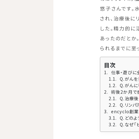
悠子さんです。
され、治療後にリ
した。精力的に
あったのだとか
られるまでに至
目次
仕事・遊びに
Q.がん
Q.がん
術後2か月で
Q.治療
Q.リン
encyclo
Q.どの
Q.なぜ