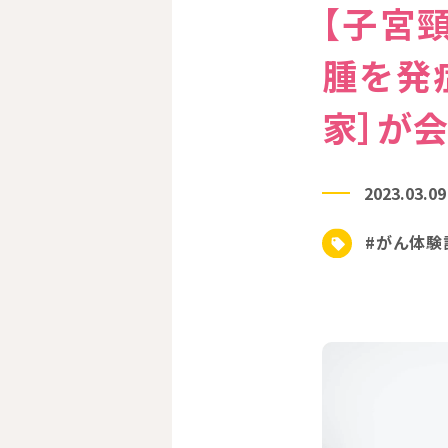
【子宮
腫を発
家］が
2023.03.09
#がん体験