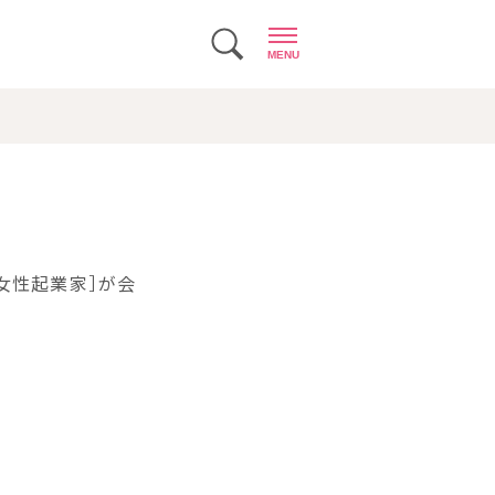
MENU
女性起業家］が会