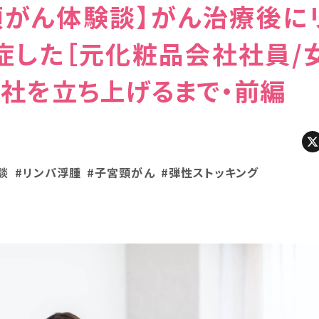
頸がん体験談】がん治療後に
症した［元化粧品会社社員/
会社を立ち上げるまで・前編
談
#リンパ浮腫
#子宮頸がん
#弾性ストッキング