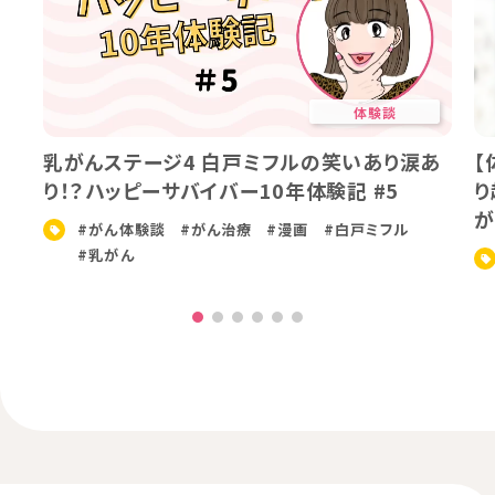
体験談
乳がんステージ4 白戸ミフルの笑いあり涙あ
【
り！？ハッピーサバイバー10年体験記 #5
り
が
#がん体験談
#がん治療
#漫画
#白戸ミフル
#乳がん