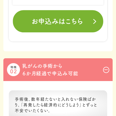
たときに、この保険を見つけて、初めて見る会社のサ
イトだったので少し不安はありましたが、今の私が入
れる保険ってこれしかないと思って、加入を決めまし
た。
加入したのは術後ちょうど半年が過ぎた、
2021
年9月です。
加入を決めた理由は、
再発したら一時金として80万
円の給付金
がいただけるということと、月々の保険料
を確認して、大変ありがたいなと思いました。
反対に、タイミングが良いのか悪いのか、申し込んで
からすぐに1年くらいで転移が見つかってしまったの
乳がんの手術から
で、なんか申し訳ないなという気持ちです。
申請して
から入金のスピードもびっくりするくらい早くて、
本当
６か月経過で申込み可能
に助かりました。
給付金の使い道は生活費が主ですね。
私にとって
保険は「お守り」
です。手術後の生活を心
配しながら暗い気持ちで生きていくのか、
前を向いて
手術後、数年経たないと入れない保険ばか
明るく生きていくのかを考えたときに、やはりお金が
り。「再発したら経済的にどうしよう」とずっと
あるとないとでは、毎日が全く違ってくると思います。
不安でいたくない。